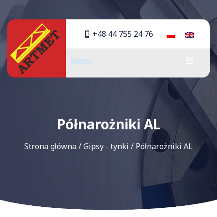
+48 44 755 24 76
Menu
Półnarożniki AL
Strona główna
/
Gipsy - tynki
/
Półnarożniki AL