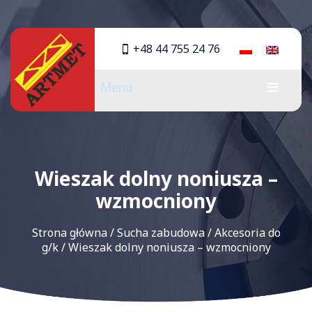
+48 44 755 24 76
Menu
Wieszak dolny noniusza –
wzmocniony
Strona główna
/
Sucha zabudowa
/
Akcesoria do
g/k
/
Wieszak dolny noniusza – wzmocniony