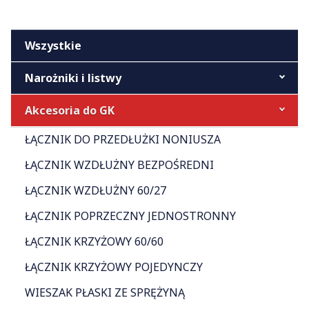
Wszystkie
Narożniki i listwy
Akcesoria do GK
ŁĄCZNIK DO PRZEDŁUŻKI NONIUSZA
ŁĄCZNIK WZDŁUŻNY BEZPOŚREDNI
ŁĄCZNIK WZDŁUŻNY 60/27
ŁĄCZNIK POPRZECZNY JEDNOSTRONNY
ŁĄCZNIK KRZYŻOWY 60/60
ŁĄCZNIK KRZYŻOWY POJEDYNCZY
WIESZAK PŁASKI ZE SPRĘŻYNĄ