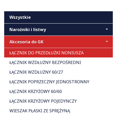
Wszystkie
Narożniki i listwy
Akcesoria do GK
ŁĄCZNIK DO PRZEDŁUŻKI NONIUSZA
ŁĄCZNIK WZDŁUŻNY BEZPOŚREDNI
ŁĄCZNIK WZDŁUŻNY 60/27
ŁĄCZNIK POPRZECZNY JEDNOSTRONNY
ŁĄCZNIK KRZYŻOWY 60/60
ŁĄCZNIK KRZYŻOWY POJEDYNCZY
WIESZAK PŁASKI ZE SPRĘŻYNĄ